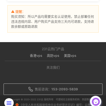
⚠ 提醒：
购买须知：所以产品均需要实名认证使用，禁止部署任何
违法违规内容、用户购买产品支持三天内可退款，支持退
款余额或原路退款
231云热门产品
香港vps
高防vps
美国vps
关注我们
售前咨询：
153-2093-5839
Copyright © 2020-2022 231云 版权所有
代理域名注册服务机构：西部数码/聚名
《中华人民共和国增值电信业务经营许可证》编号：云牌